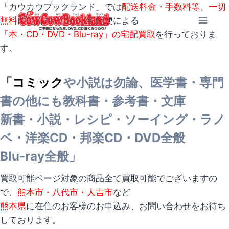
内
「カウカウブックランド」では
配送料金・手数料等、一切
容
無料
にて日本全国から宅配便による
を
「本・CD・DVD・Blu-ray」の宅配買取
を行っておりま
ス
す。
キ
ッ
「コミック
や小説は勿論、医学書・専門
プ
書の他にも教科書・参考書・文庫
新書・小説・レシピ・ソーイング・ラノ
ベ・洋楽CD・邦楽CD・DVD全般
Blu-ray全般」
買取可能ページ対象の商品全て買取可能でございますの
で、
熊本市・八代市・人吉市
など
熊本県
に在住のお客様のお申込み、お問い合わせをお待ち
しております。