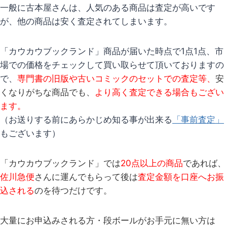
一般に古本屋さんは、人気のある商品は査定が高いです
が、他の商品は安く査定されてしまいます。
「カウカウブックランド」商品が届いた時点で1点1点、市
場での価格をチェックして買い取らせて頂いておりますの
で、
専門書の旧版や古いコミックのセットでの査定等、
安
くなりがちな商品でも、
より高く査定できる場合もござい
ます。
（お送りする前にあらかじめ知る事が出来る
「事前査定」
もございます）
「カウカウブックランド」では
20点以上の商品
であれば、
佐川急便
さんに運んでもらって
後は
査定金額を口座へお振
込される
のを待つだけです。
大量にお申込みされる方・段ボールがお手元に無い方は