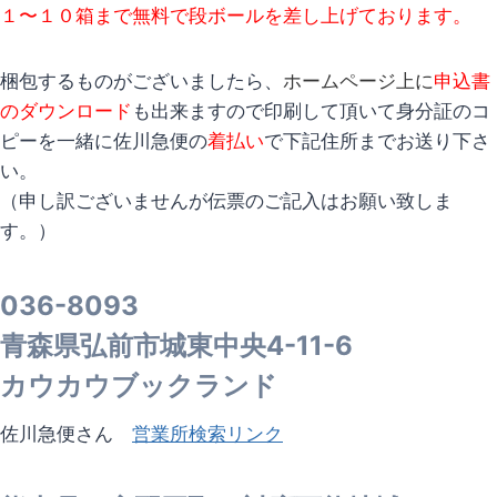
１〜１０箱まで無料で段ボールを
差し上げております。
梱包するものがございましたら、
ホームページ上に
申込書
のダウンロード
も出来ますので印刷して頂いて身分証のコ
ピーを一緒に佐川急便の
着払い
で下記住所までお送り下さ
い。
（申し訳ございませんが伝票のご記入はお願い致しま
す。）
036-8093
青森県弘前市城東中央4-11-6
カウカウブックランド
佐川急便さん
営業所検索リンク