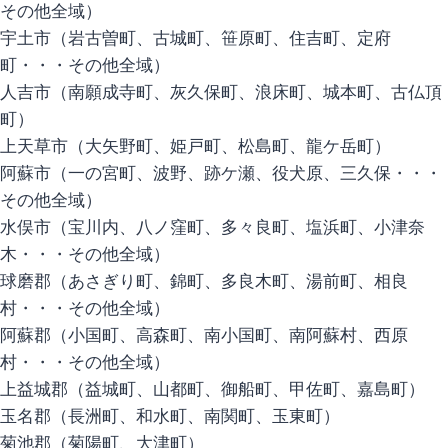
その他全域）
宇土市（岩古曽町、古城町、笹原町、住吉町、定府
町・・・その他全域）
人吉市（南願成寺町、灰久保町、浪床町、城本町、古仏頂
町）
上天草市（大矢野町、姫戸町、松島町、龍ケ岳町）
阿蘇市（一の宮町、波野、跡ケ瀬、役犬原、三久保・・・
その他全域）
水俣市（宝川内、八ノ窪町、多々良町、塩浜町、小津奈
木・・・その他全域）
球磨郡（あさぎり町、錦町、多良木町、湯前町、相良
村・・・その他全域）
阿蘇郡（小国町、高森町、南小国町、南阿蘇村、西原
村・・・その他全域）
上益城郡（益城町、山都町、御船町、甲佐町、嘉島町）
玉名郡（長洲町、和水町、南関町、玉東町）
菊池郡（菊陽町、大津町）