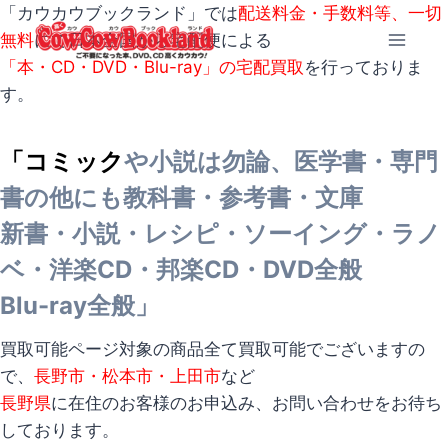
内
「カウカウブックランド」では
配送料金・手数料等、一切
容
無料
にて日本全国から宅配便による
を
「本・CD・DVD・Blu-ray」の宅配買取
を行っておりま
ス
す。
キ
ッ
「コミック
や小説は勿論、医学書・専門
プ
書の他にも教科書・参考書・文庫
新書・小説・レシピ・ソーイング・ラノ
ベ・洋楽CD・邦楽CD・DVD全般
Blu-ray全般」
買取可能ページ対象の商品全て買取可能でございますの
で、
長野市・松本市・上田市
など
長野県
に在住のお客様のお申込み、お問い合わせをお待ち
しております。