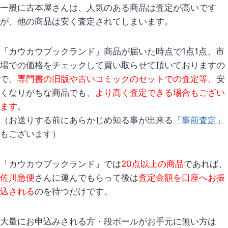
一般に古本屋さんは、人気のある商品は査定が高いです
が、他の商品は安く査定されてしまいます。
「カウカウブックランド」商品が届いた時点で1点1点、市
場での価格をチェックして買い取らせて頂いておりますの
で、
専門書の旧版や古いコミックのセットでの査定等、
安
くなりがちな商品でも、
より高く査定できる場合もござい
ます。
（お送りする前にあらかじめ知る事が出来る
「事前査定」
もございます）
「カウカウブックランド」では
20点以上の商品
であれば、
佐川急便
さんに運んでもらって
後は
査定金額を口座へお振
込される
のを待つだけです。
大量にお申込みされる方・段ボールがお手元に無い方は