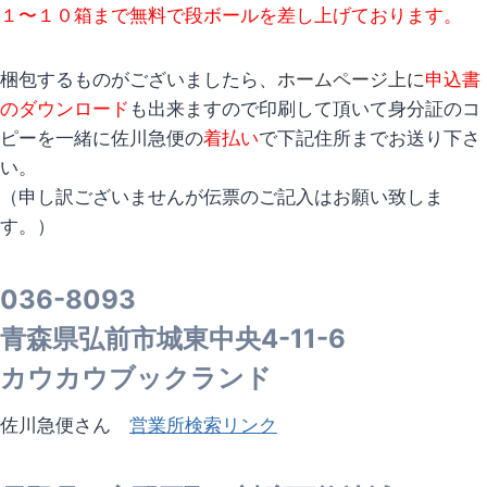
１〜１０箱まで無料で段ボールを
差し上げております。
梱包するものがございましたら、
ホームページ上に
申込書
のダウンロード
も出来ますので印刷して頂いて身分証のコ
ピーを一緒に佐川急便の
着払い
で下記住所までお送り下さ
い。
（申し訳ございませんが伝票のご記入はお願い致しま
す。）
036-8093
青森県弘前市城東中央4-11-6
カウカウブックランド
佐川急便さん
営業所検索リンク