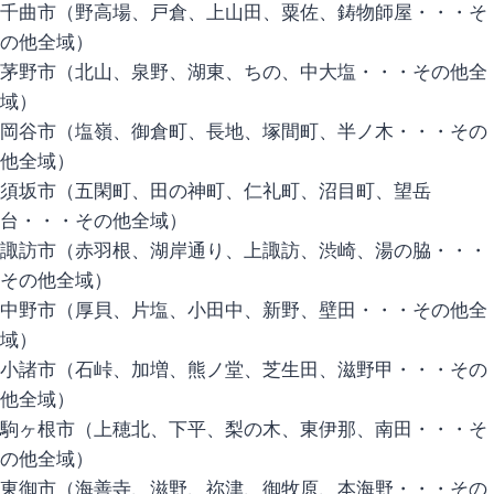
千曲市（野高場、戸倉、上山田、粟佐、鋳物師屋・・・そ
の他全域）
茅野市（北山、泉野、湖東、ちの、中大塩・・・その他全
域）
岡谷市（塩嶺、御倉町、長地、塚間町、半ノ木・・・その
他全域）
須坂市（五閑町、田の神町、仁礼町、沼目町、望岳
台・・・その他全域）
諏訪市（赤羽根、湖岸通り、上諏訪、渋崎、湯の脇・・・
その他全域）
中野市（厚貝、片塩、小田中、新野、壁田・・・その他全
域）
小諸市（石峠、加増、熊ノ堂、芝生田、滋野甲・・・その
他全域）
駒ヶ根市（上穂北、下平、梨の木、東伊那、南田・・・そ
の他全域）
東御市（海善寺、滋野、祢津、御牧原、本海野・・・その