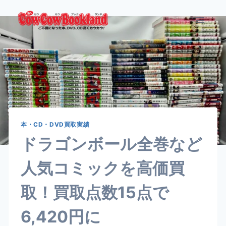
内
容
を
ス
キ
ッ
プ
本・CD・DVD買取実績
ドラゴンボール全巻など
人気コミックを高価買
取！買取点数15点で
6,420円に