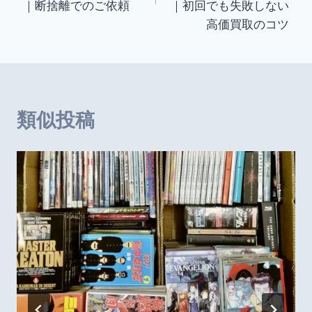
｜断捨離でのご依頼
｜初回でも失敗しない
ビ
高価買取のコツ
ゲ
ー
シ
類似投稿
ョ
ン