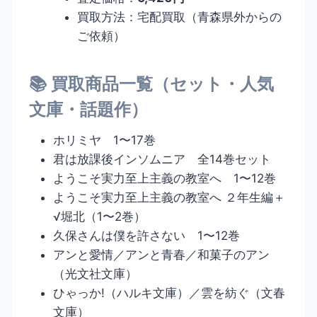
買取方法：宅配買取（青森県外からの
ご依頼）
📚 買取商品一覧（セット・人気
文庫・話題作）
ホリミヤ 1〜17巻
君は放課後インソムニア 全14巻セット
ようこそ実力至上主義の教室へ 1〜12巻
ようこそ実力至上主義の教室へ ２年生編＋
√堀北（1〜2巻）
久保さんは僕を許さない 1〜12巻
アンと愛情／アンと青春／和菓子のアン
（光文社文庫）
ひゃっか!（ハルキ文庫）／雲を紡ぐ（文春
文庫）